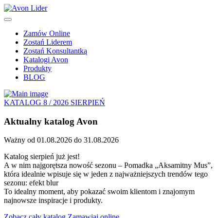
Zamów Online
Zostań Liderem
Zostań Konsultantką
Katalogi Avon
Produkty
BLOG
KATALOG 8 / 2026 SIERPIEŃ
Aktualny katalog Avon
Ważny od 01.08.2026 do 31.08.2026
Katalog sierpień już jest!
A w nim najgorętsza nowość sezonu – Pomadka „Aksamitny Mus”,
która idealnie wpisuje się w jeden z najważniejszych trendów tego
sezonu: efekt blur
To idealny moment, aby pokazać swoim klientom i znajomym
najnowsze inspiracje i produkty.
Zobacz cały katalog
Zamawiaj online