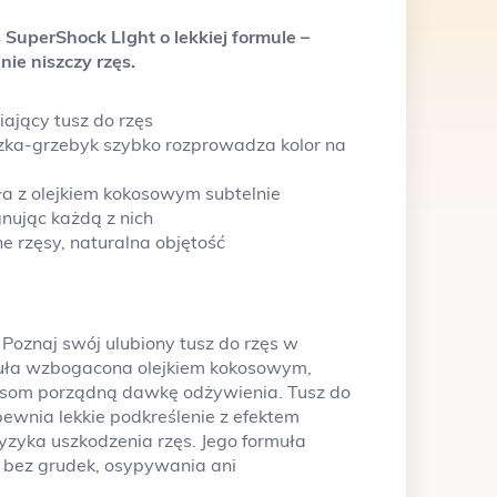
ęs SuperShock
LIght
o lekkiej formule –
nie niszczy rzęs.
ający tusz do rzęs
zka-grzebyk szybko rozprowadza kolor na
ła z olejkiem kokosowym subtelnie
gnując każdą z nich
e rzęsy, naturalna objętość
Poznaj swój ulubiony tusz do rzęs w
ormuła wzbogacona olejkiem kokosowym,
ęsom porządną dawkę odżywienia. Tusz do
ewnia lekkie podkreślenie z efektem
ryzyka uszkodzenia rzęs. Jego formuła
 bez grudek, osypywania ani