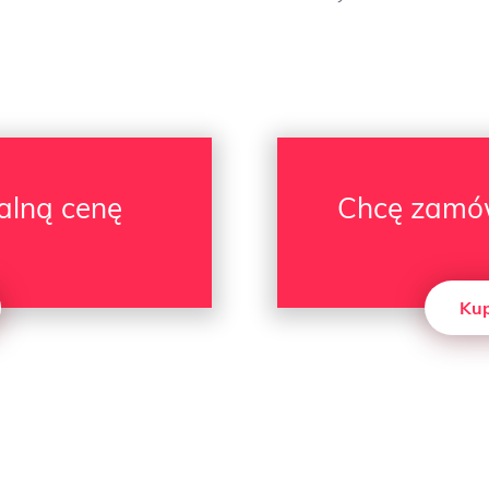
alną cenę
Chcę zamó
Kup