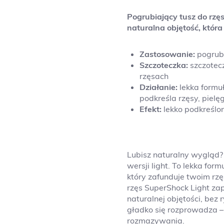
P
ogrubiający tusz do rz
naturalna objętość, która 
Zastosowanie:
pogrubi
Szczoteczka:
szczotec
rzęsach
Działanie:
lekka formu
podkreśla rzęsy, pielę
Efekt:
lekko podkreślon
Lubisz naturalny wygląd? 
wersji light. To lekka f
który zafunduje twoim rz
rzęs SuperShock Light zap
naturalnej objętości, bez 
gładko się rozprowadza –
rozmazywania.