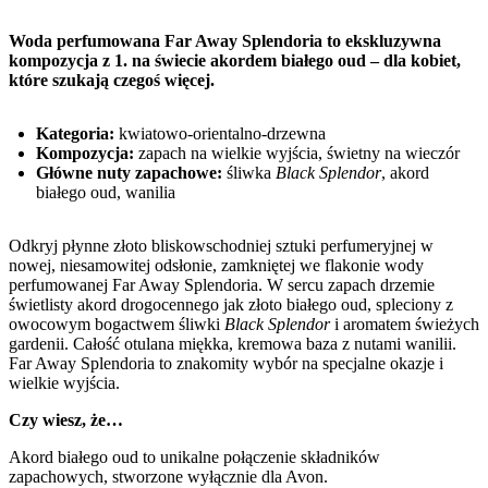
Woda perfumowana Far Away Splendoria to ekskluzywna
kompozycja z 1. na świecie akordem białego oud – dla kobiet,
które szukają czegoś więcej.
Kategoria:
kwiatowo-orientalno-drzewna
Kompozycja:
zapach na wielkie wyjścia, świetny na wieczór
Główne nuty zapachowe:
śliwka
Black Splendor
, akord
białego oud, wanilia
Odkryj płynne złoto bliskowschodniej sztuki perfumeryjnej w
nowej, niesamowitej odsłonie, zamkniętej we flakonie wody
perfumowanej Far Away Splendoria. W sercu zapach drzemie
świetlisty akord drogocennego jak złoto białego oud, spleciony z
owocowym bogactwem śliwki
Black Splendor
i aromatem świeżych
gardenii. Całość otulana miękka, kremowa baza z nutami wanilii.
Far Away Splendoria to znakomity wybór na specjalne okazje i
wielkie wyjścia.
Czy wiesz, że…
Akord białego oud to unikalne połączenie składników
zapachowych, stworzone wyłącznie dla Avon.