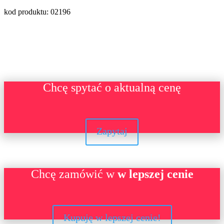
kod produktu: 02196
Chcę spytać o aktualną cenę
Zapytaj
Chcę zamówić w
w lepszej cenie
Kupuję w lepszej cenie!