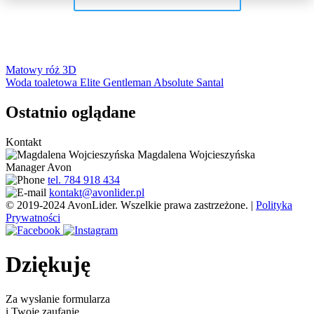
Nawigacja
Matowy róż 3D
Woda toaletowa Elite Gentleman Absolute Santal
wpisu
Ostatnio oglądane
Kontakt
Magdalena Wojcieszyńska
Manager Avon
tel. 784 918 434
kontakt@avonlider.pl
© 2019-2024 AvonLider. Wszelkie prawa zastrzeżone. |
Polityka
Prywatności
Dziękuję
Za wysłanie formularza
i Twoje zaufanie