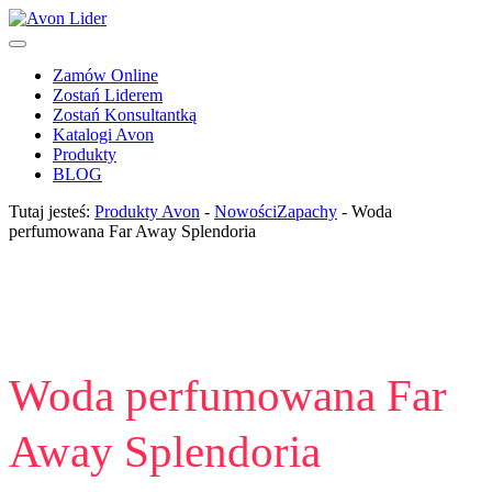
Zamów Online
Zostań Liderem
Zostań Konsultantką
Katalogi Avon
Produkty
BLOG
Tutaj jesteś:
Produkty Avon
-
Nowości
Zapachy
-
Woda
perfumowana Far Away Splendoria
Woda perfumowana Far
Away Splendoria